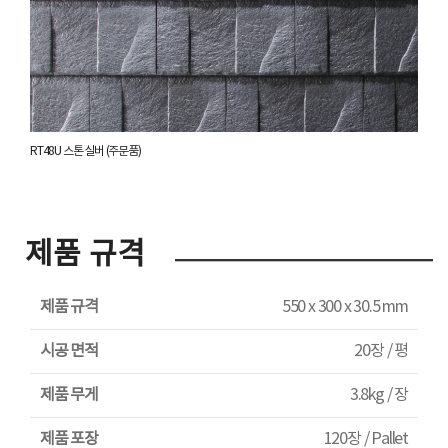
RT48U 스톤 실버 (주문품)
제품 규격
제품 규격
550 x 300 x 30.5 mm
시공 면적
20장 / 평
제품 무게
3.8kg / 장
제품 포장
120장 / Pallet