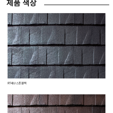
제품 색상
RT41U 스톤 블랙