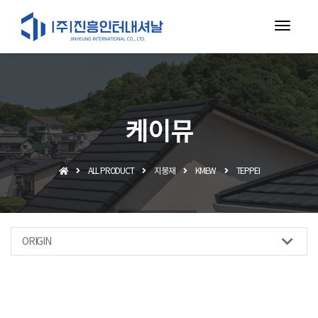
toggl
navig
케이뮤
ALL PRODUCT
지붕재
KMEW
TEPPEI
ORIGIN