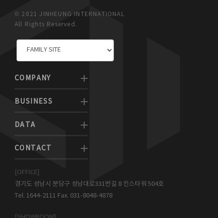
© 2021 JINHEUNG INTERNATIONAL
All Rights Reserved.
COMPANY
BUSINESS
DATA
CONTACT
[OFFICE]
경기도 성남시 분당구 성남대로331번길 8 킨스타워 504호
Tel. 1644-2111 Fax. 031-8048-4878
[SHOWROOM]