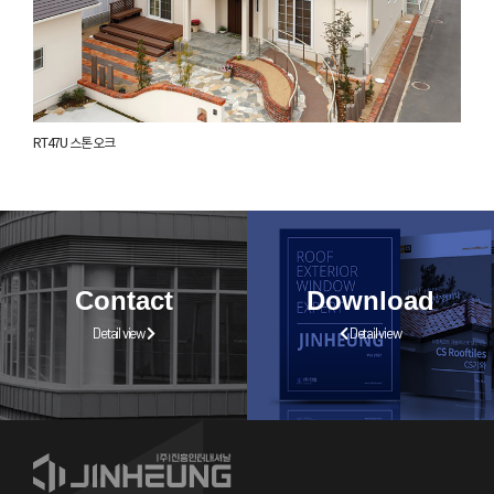
RT47U 스톤 오크
Contact
Download
Detail view
Detail view