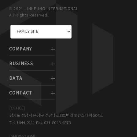
© 2021 JINHEUNG INTERNATIONAL
All Rights Reserved.
COMPANY
BUSINESS
DATA
CONTACT
[OFFICE]
경기도 성남시 분당구 성남대로331번길 8 킨스타워 504호
Tel. 1644-2111 Fax. 031-8048-4878
[SHOWROOM]