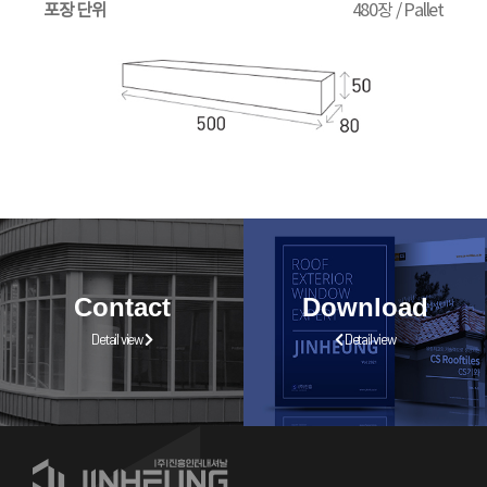
포장 단위
480장 / Pallet
Contact
Download
Detail view
Detail view