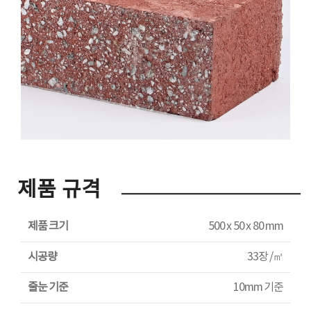
제품 규격
제품 크기
500 x 50 x 80 mm
시공량
33장 /㎡
줄눈 기준
10mm 기준