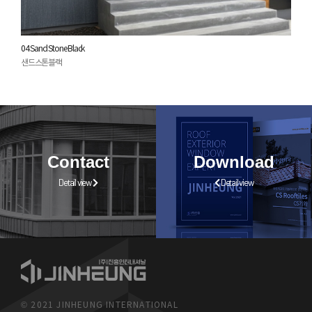
04 Sand Stone Black
샌드스톤블랙
Contact
Download
Detail view
Detail view
© 2021 JINHEUNG INTERNATIONAL