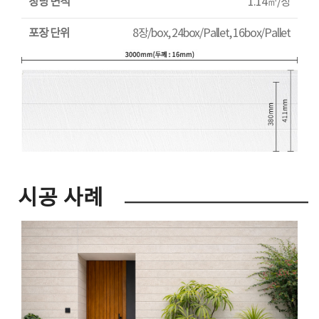
장당 면적
1.14㎡/장
포장 단위
8장/box, 24box/Pallet, 16box/Pallet
시공 사례