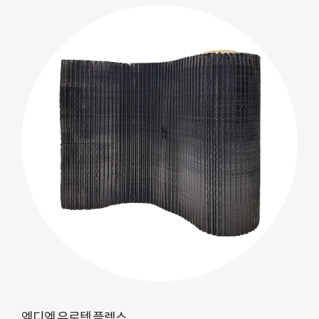
엠디엠 유로텍 플렉스