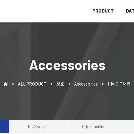
PRODUCT
DA
Accessories
ALL PRODUCT
창호
Accessories
HIVIC 도어록
Fly Screen
Grid Flashing