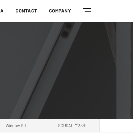
TA
CONTACT
COMPANY
Window Sill
SOUDAL 부자재