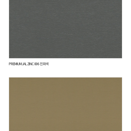
PREMIUM JAL ZINC 006 진회색