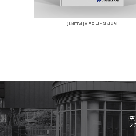
[J-METAL] 에코락 시스템 시방서
(주
궁