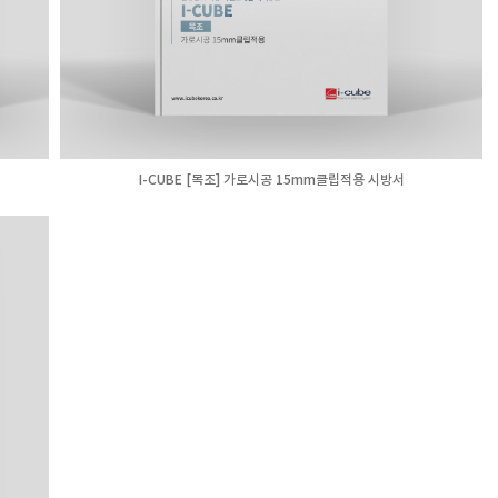
I-CUBE [목조] 가로시공 15mm클립적용 시방서