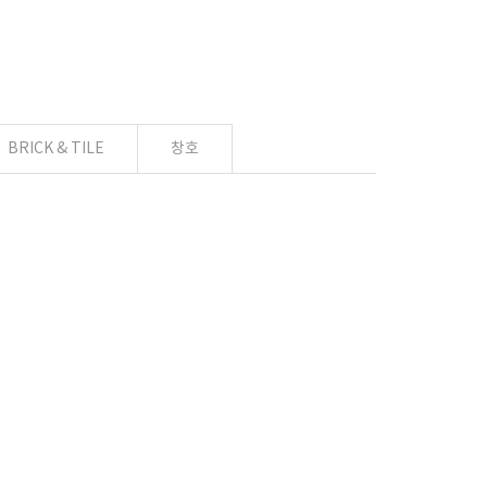
BRICK & TILE
창호