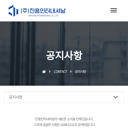
toggl
navig
공지사항
CONTACT
공지사항
공지사항
진흥인터내셔날의 새로운 소식을 전해드립니다.
그 외에 궁금한 사항은 1644-2111로 문의바랍니다.