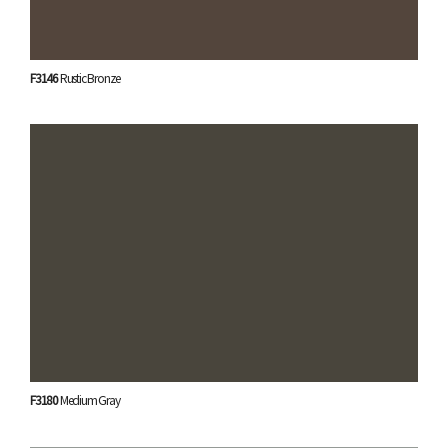
F3146
Rustic Bronze
F3180
Medium Gray