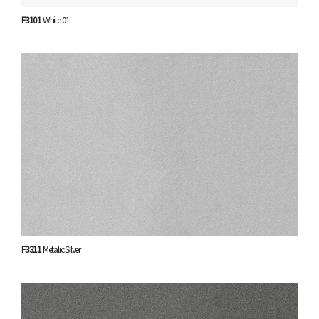
F3101
White 01
F3311
Metalic Silver