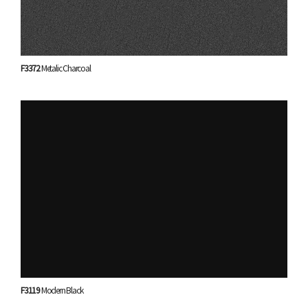
F3372
Metalic Charcoal
F3119
Modern Black