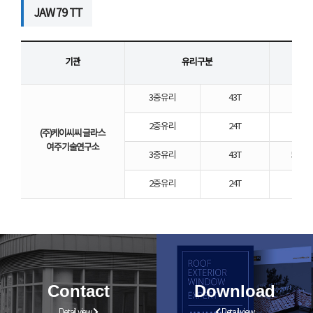
JAW 79 TT
기관
유리구분
3중유리
43T
5LE(
2중유리
24T
(주)케이씨씨 글라스
여주기술연구소
3중유리
43T
5MAST
2중유리
24T
Contact
Download
Detail view
Detail view