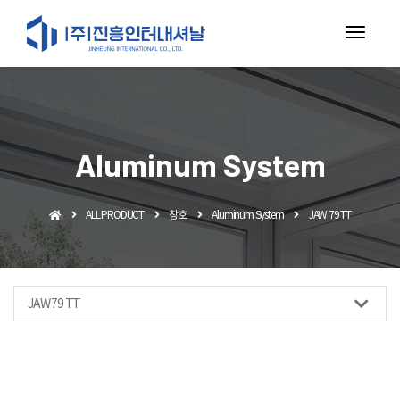
toggl
navig
Aluminum System
ALL PRODUCT
창호
Aluminum System
JAW 79 TT
JAW 79 TT