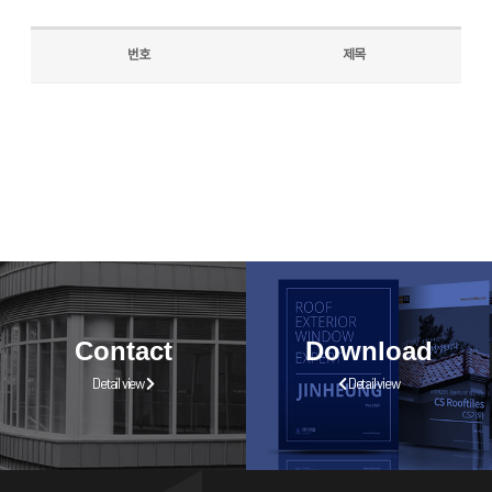
번호
제목
Contact
Download
Detail view
Detail view