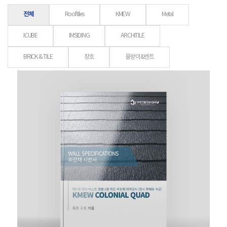
전체
Rooftiles
KMEW
Metal
ICUBE
IMSIDING
ARCHITILE
BRICK & TILE
창호
물받이&벤트