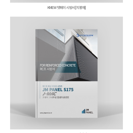
KMEW 텟페이 시방서[지붕재]