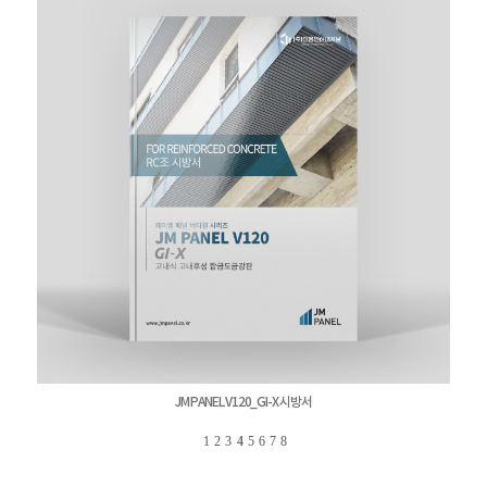
JM PANEL V120_GI-X 시방서
1
2
3
4
5
6
7
8