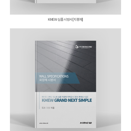
KMEW 심플 시방서[지붕재]