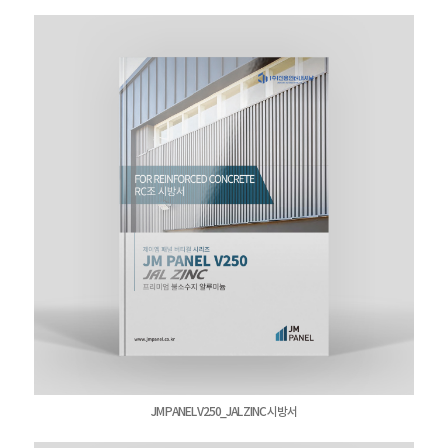
JM PANEL V250_JAL ZINC 시방서