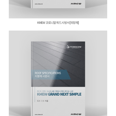
KMEW 코로니얼 쿼드 시방서[외장재]