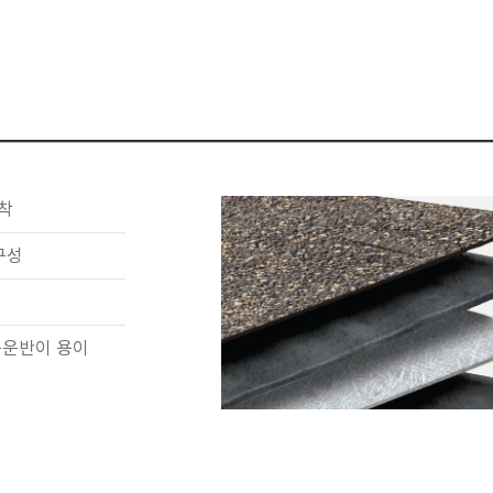
착
구성
품운반이 용이