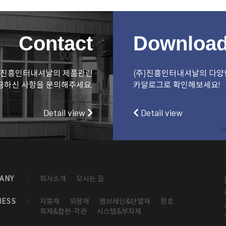
Contact
Downloa
)진흥인터내셔날의 제품관련
(주)진흥인터내셔날의 다양
금하신 사항을 문의해주세요.
카달로그로 확인해보세요!
Detail view
Detail view
ANY
회사소개
오시는 길
NESS
지붕재
외장재
멤브레인&단열재
창호
목재&합판·각관
시스템&부자재