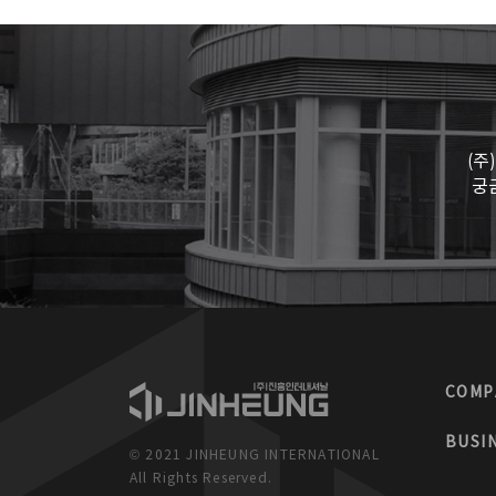
(주
궁
COMP
BUSI
© 2021 JINHEUNG INTERNATIONAL
All Rights Reserved.