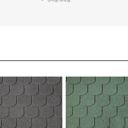
두꺼운 바닥층