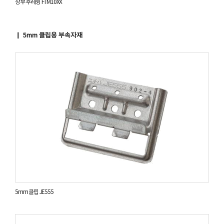
상부 후레슁 FTM10XX
▏ 5mm 클립용 부속자재
5mm 클립 JE555