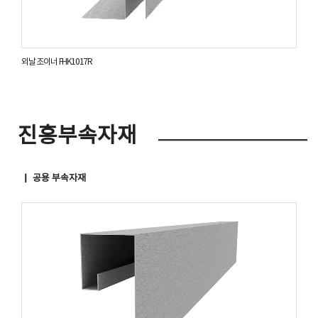
외날 조이너 FHK1017R
진흥부속자재
▏ 공용 부속자재