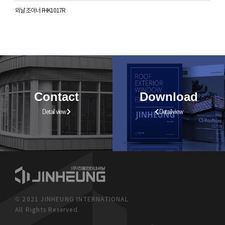
외날 조이너 FHK1017R
Contact
Download
Detail view
Detail view
© 2021 JINHEUNG INTERNATIONAL
All Rights Reserved.