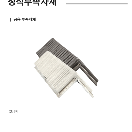
정식부속자재
▏ 공용 부속자재
코너석