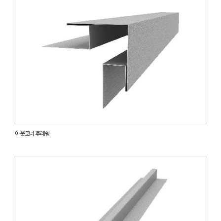
아웃코너 후레슁