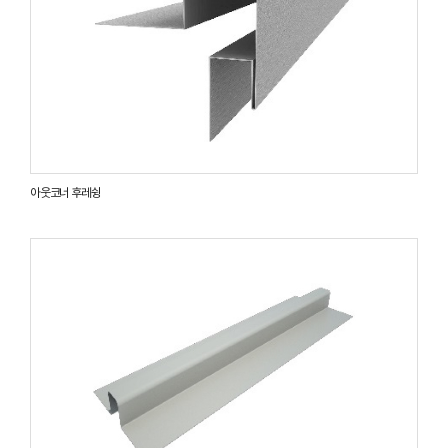
아웃코너 후레슁