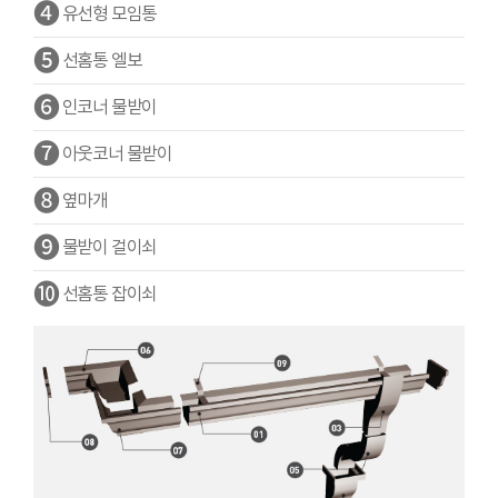
❹
유선형 모임통
❺
선홈통 엘보
❻
인코너 물받이
❼
아웃코너 물받이
❽
옆마개
❾
물받이 걸이쇠
❿
선홈통 잡이쇠