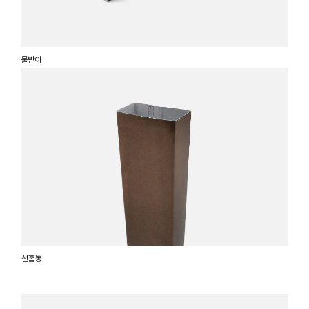
물받이
선홈통