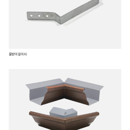
물받이 걸이쇠