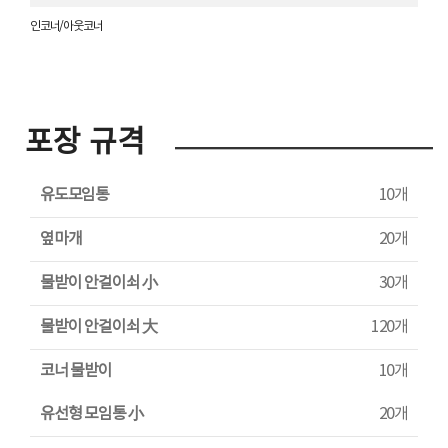
인코너/아웃코너
포장 규격
유도모임통
10개
옆마개
20개
물받이 안걸이쇠 小
30개
물받이 안걸이쇠 大
120개
코너 물받이
10개
유선형 모임통 小
20개