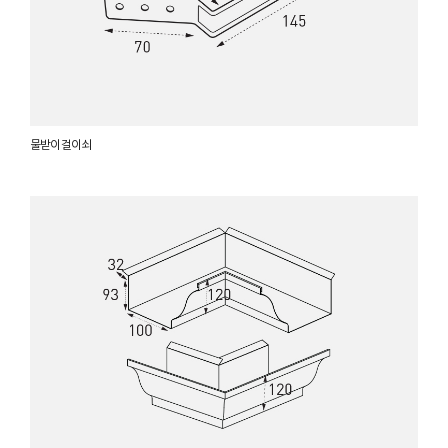
물받이 걸이쇠