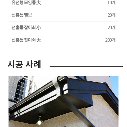
유선형 모임통 大
10개
선홈통 엘보
20개
선홈통 잡이쇠 小
20개
선홈통 잡이쇠 大
200개
시공 사례