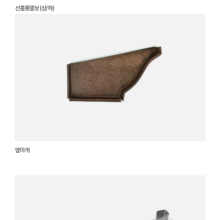
선홈통엘보 (상/하)
옆마개