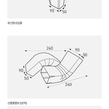
유선형 모임통
선홈통엘보 (상/하)