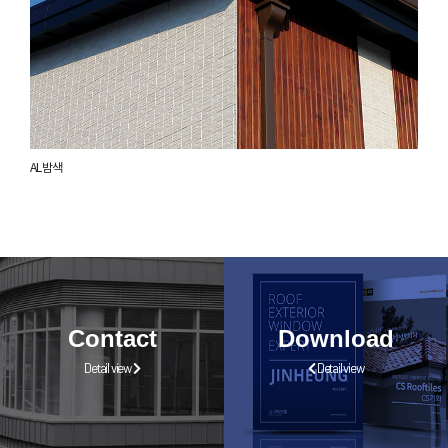
AL 밤색
Contact
Download
Detail view
Detail view