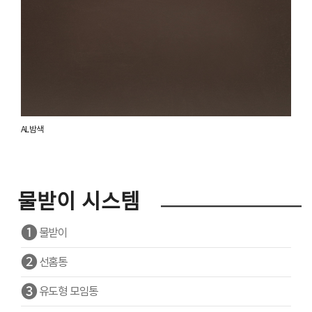
AL 밤색
물받이 시스템
❶
물받이
❷
선홈통
❸
유도형 모임통